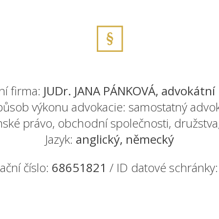
í firma:
JUDr. JANA PÁNKOVÁ, advokátní 
působ výkonu advokacie: samostatný advok
ské právo, obchodní společnosti, družstva,
Jazyk:
anglický, německý
kační číslo:
68651821
/ ID datové schránky