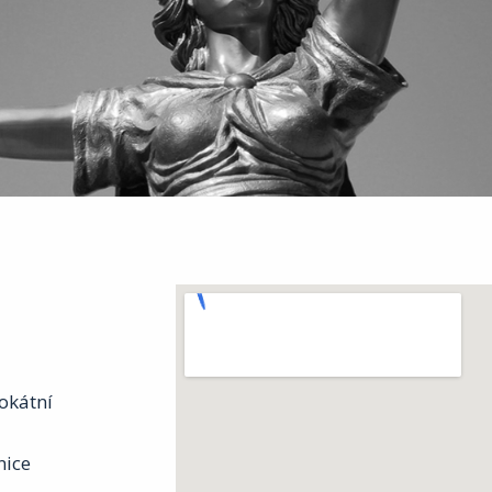
okátní
nice