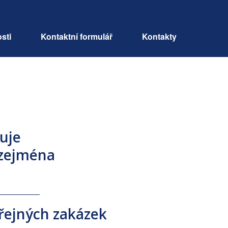
sti
Kontaktní formulář
Kontakty
uje
 zejména
eřejných zakázek