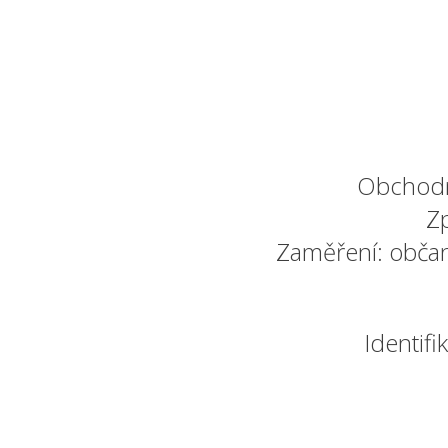
Obchodn
Z
Zaměření: občan
Identifi