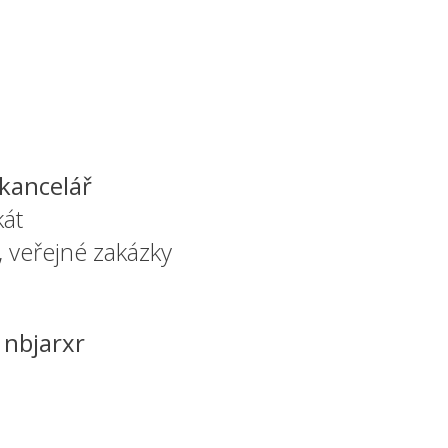
kancelář
át
 veřejné zakázky
:
nbjarxr